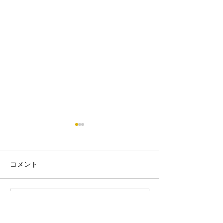
コメント
コメントを追加…
🌸 ２０２３年４月の空
令和５年度４月
き状況です。 🌸
き状況(こども