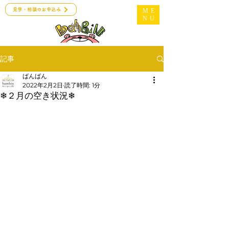
見学・相談のお申込み
ME
NU
記事
ばんばん
2022年2月2日
読了時間: 1分
❄２月の空き状況❄