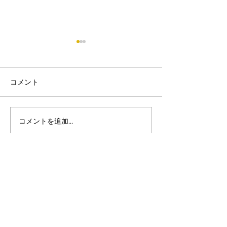
コメント
コメントを追加…
🌸 ２０２３年４月の空
令和５年度４月
き状況です。 🌸
き状況(こども
ンターばんばん
運営：株式会社ばんばん
●こども発達支援センター『ばんばん』
​児童発達支援・保育所等訪問支援