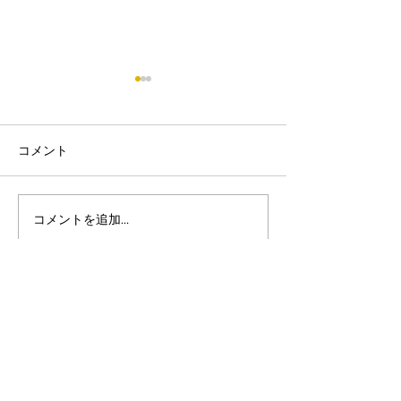
コメント
コメントを追加…
🌸 ２０２３年４月の空
令和５年度４月
き状況です。 🌸
き状況(こども
ンターばんばん
運営：株式会社ばんばん
●こども発達支援センター『ばんばん』