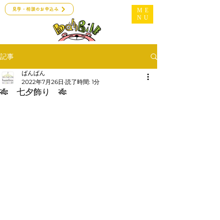
見学・相談のお申込み
ME
NU
記事
ばんばん
2022年7月26日
読了時間: 1分
🎋 七夕飾り 🎋