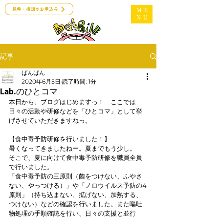
見学・相談のお申込み
ME
NU
記事
ばんばん
2020年6月5日
読了時間: 1分
Lab.のひとコマ
本日から、ブログはじめますっ！　ここでは
日々の活動や研修などを「ひとコマ」として挙
げさせていただきますねっ。
【食中毒予防研修を行いました！】
暑くなってきましたねー。夏までもう少し。
そこで、夏に向けて食中毒予防研修を職員全員
で行いました。
「食中毒予防の三原則（菌をつけない、ふやさ
ない、やっつける）」や「ノロウイルス予防の4
原則」（持ち込まない、拡げない、加熱する、
つけない）などの確認を行いました。また嘔吐
物処理の手順確認を行い、日々の支援と並行