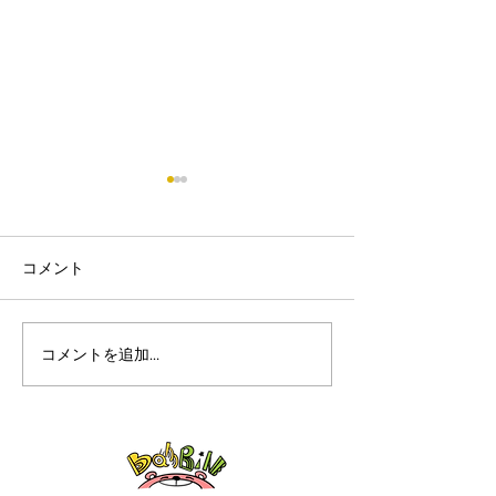
コメント
コメントを追加…
🌸 ２０２３年４月の空
令和５年度４月
き状況です。 🌸
き状況(こども
ンターばんばん