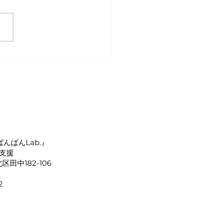
５年度４月からの空き状
こども発達支援センターば
ん）
んばんLab.』
支援
区田中182-106
2